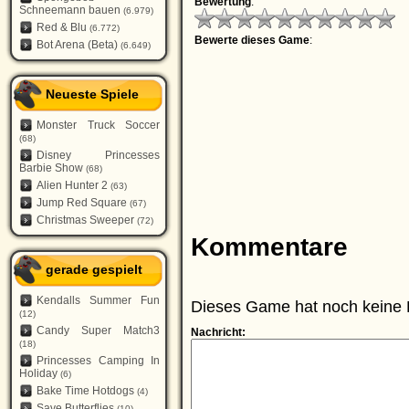
Bewertung
:
Schneemann bauen
(6.979)
Red & Blu
(6.772)
Bewerte dieses Game
:
Bot Arena (Beta)
(6.649)
Neueste Spiele
Monster Truck Soccer
(68)
Disney Princesses
Barbie Show
(68)
Alien Hunter 2
(63)
Jump Red Square
(67)
Christmas Sweeper
(72)
Kommentare
gerade gespielt
Kendalls Summer Fun
Dieses Game hat noch keine 
(12)
Candy Super Match3
Nachricht:
(18)
Princesses Camping In
Holiday
(6)
Bake Time Hotdogs
(4)
Save Butterflies
(10)