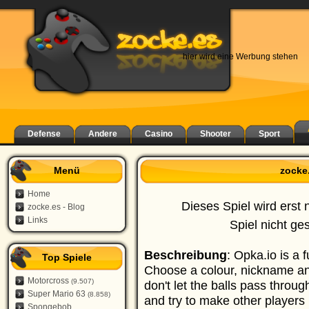
hier wird eine Werbung stehen
Defense
Andere
Casino
Shooter
Sport
Menü
zocke
Home
Dieses Spiel wird erst 
zocke.es - Blog
Links
Spiel nicht ge
Beschreibung
: Opka.io is a 
Top Spiele
Choose a colour, nickname and
Motorcross
(9.507)
don't let the balls pass throu
Super Mario 63
(8.858)
and try to make other players
Spongebob