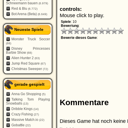
Schneemann bauen
(6.979)
controls:
Red & Blu
(6.772)
Bot Arena (Beta)
Mouse click to play.
(6.649)
Spiele
: 10
Bewertung
:
Neueste Spiele
Bewerte dieses Game
:
Monster Truck Soccer
(68)
Disney Princesses
Barbie Show
(68)
Alien Hunter 2
(63)
Jump Red Square
(67)
Christmas Sweeper
(72)
gerade gespielt
Anna Go Shopping
(5)
Talking Tom Playing
Kommentare
Snowballs
(13)
Dribble Kings
(14)
Crazy Fishing
(27)
Massive Match.io
Dieses Game hat noch keine 
(22)
Gobattle
(22)