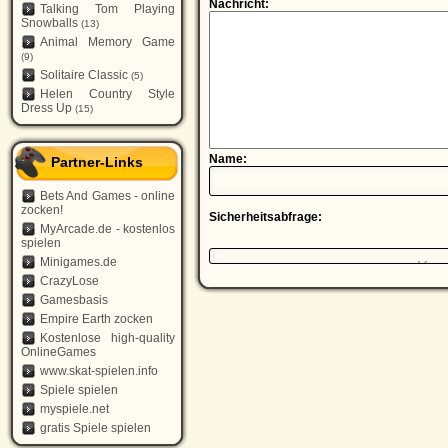
Nachricht:
Talking Tom Playing
Snowballs
(13)
Animal Memory Game
(9)
Solitaire Classic
(5)
Helen Country Style
Dress Up
(15)
Name:
Partner-Links
Bets And Games - online
zocken!
Sicherheitsabfrage:
MyArcade.de - kostenlos
spielen
Minigames.de
CrazyLose
Gamesbasis
Empire Earth zocken
Kostenlose high-quality
OnlineGames
www.skat-spielen.info
Spiele spielen
myspiele.net
gratis Spiele spielen