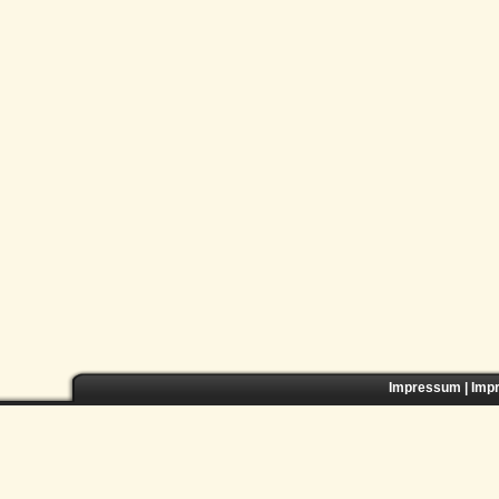
Impressum
|
Imp