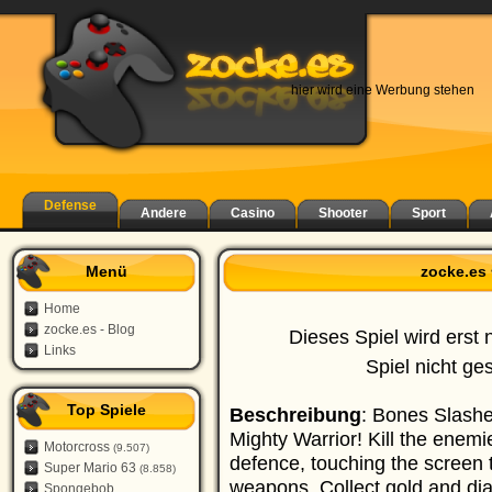
hier wird eine Werbung stehen
Defense
Andere
Casino
Shooter
Sport
Menü
zocke.es
Home
zocke.es - Blog
Dieses Spiel wird erst 
Links
Spiel nicht ge
Top Spiele
Beschreibung
: Bones Slash
Mighty Warrior! Kill the enemie
Motorcross
(9.507)
defence, touching the screen 
Super Mario 63
(8.858)
weapons. Collect gold and di
Spongebob