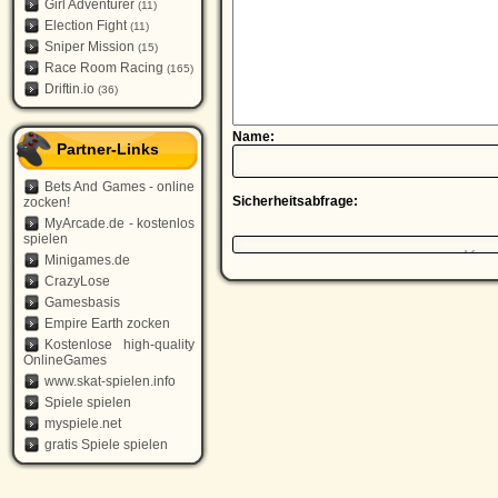
Girl Adventurer
(11)
Election Fight
(11)
Sniper Mission
(15)
Race Room Racing
(165)
Driftin.io
(36)
Name:
Partner-Links
Bets And Games - online
Sicherheitsabfrage:
zocken!
MyArcade.de - kostenlos
spielen
Minigames.de
CrazyLose
Gamesbasis
Empire Earth zocken
Kostenlose high-quality
OnlineGames
www.skat-spielen.info
Spiele spielen
myspiele.net
gratis Spiele spielen