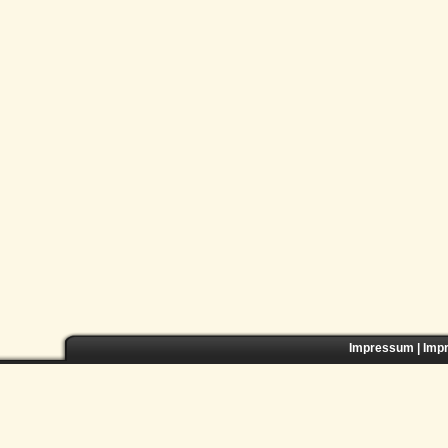
Impressum
|
Imp