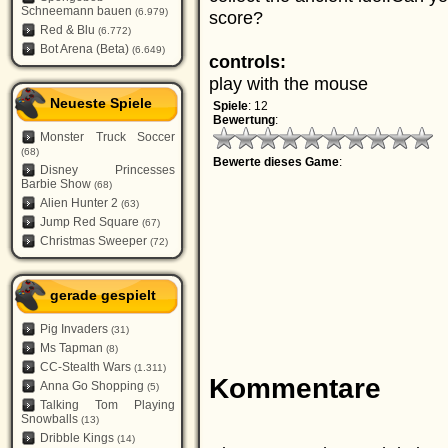
Schneemann bauen
(6.979)
score?
Red & Blu
(6.772)
Bot Arena (Beta)
(6.649)
controls:
play with the mouse
Neueste Spiele
Spiele
: 12
Bewertung
:
Monster Truck Soccer
(68)
Bewerte dieses Game
:
Disney Princesses
Barbie Show
(68)
Alien Hunter 2
(63)
Jump Red Square
(67)
Christmas Sweeper
(72)
gerade gespielt
Pig Invaders
(31)
Ms Tapman
(8)
CC-Stealth Wars
(1.311)
Kommentare
Anna Go Shopping
(5)
Talking Tom Playing
Snowballs
(13)
Dribble Kings
(14)