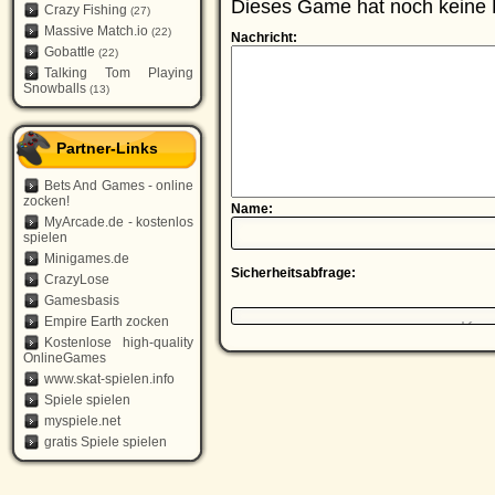
Dieses Game hat noch keine 
Crazy Fishing
(27)
Massive Match.io
(22)
Nachricht:
Gobattle
(22)
Talking Tom Playing
Snowballs
(13)
Partner-Links
Bets And Games - online
zocken!
Name:
MyArcade.de - kostenlos
spielen
Minigames.de
Sicherheitsabfrage:
CrazyLose
Gamesbasis
Empire Earth zocken
Kostenlose high-quality
OnlineGames
www.skat-spielen.info
Spiele spielen
myspiele.net
gratis Spiele spielen