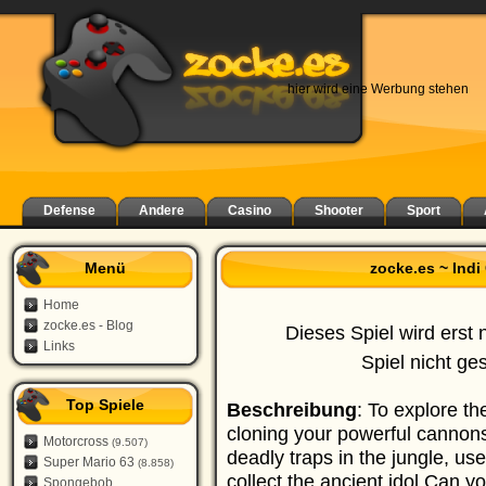
hier wird eine Werbung stehen
Defense
Andere
Casino
Shooter
Sport
Menü
zocke.es ~ Indi
Home
zocke.es - Blog
Dieses Spiel wird erst 
Links
Spiel nicht ge
Top Spiele
Beschreibung
: To explore t
cloning your powerful cannons,
Motorcross
(9.507)
deadly traps in the jungle, us
Super Mario 63
(8.858)
collect the ancient idol.Can yo
Spongebob