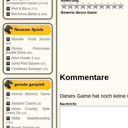
Bewertung
:
Schneemann bauen
(6.979)
Red & Blu
(6.772)
Bewerte dieses Game
:
Bot Arena (Beta)
(6.649)
Neueste Spiele
Monster Truck Soccer
(68)
Disney Princesses
Barbie Show
(68)
Alien Hunter 2
(63)
Jump Red Square
(67)
Christmas Sweeper
(72)
Kommentare
gerade gespielt
Animal Memory Game
Dieses Game hat noch keine 
(9)
Solitaire Classic
(5)
Nachricht:
Helen Country Style
Dress Up
(15)
GMax SkateBoarding
(782)
Bones Slasher
(50)