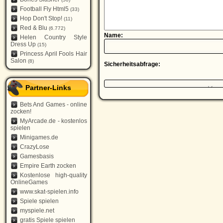
Football Fly Html5
(33)
Hop Don't Stop!
(11)
Red & Blu
(6.772)
Name:
Helen Country Style
Dress Up
(15)
Princess April Fools Hair
Salon
(8)
Sicherheitsabfrage:
Partner-Links
Bets And Games - online
zocken!
MyArcade.de - kostenlos
spielen
Minigames.de
CrazyLose
Gamesbasis
Empire Earth zocken
Kostenlose high-quality
OnlineGames
www.skat-spielen.info
Spiele spielen
myspiele.net
gratis Spiele spielen