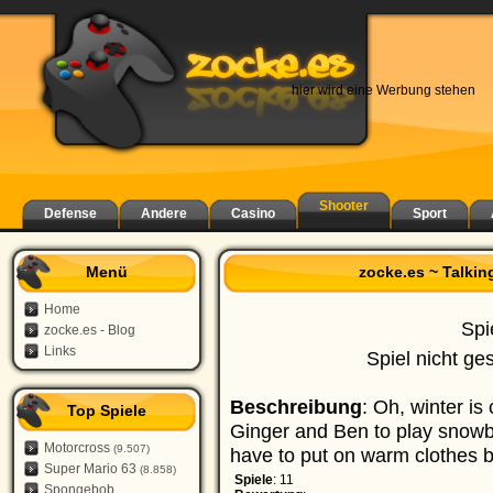
hier wird eine Werbung stehen
Shooter
Defense
Andere
Casino
Sport
Menü
zocke.es ~ Talki
Home
Spi
zocke.es - Blog
Links
Spiel nicht ge
Beschreibung
: Oh, winter is
Top Spiele
Ginger and Ben to play snowba
Motorcross
(9.507)
have to put on warm clothes b
Super Mario 63
(8.858)
Spiele
: 11
Spongebob