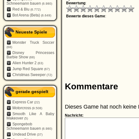
Bewertung
:
Schneemann bauen
(6.980)
Red & Blu
(6.772)
Bot Arena (Beta)
(6.649)
Bewerte dieses Game
:
Neueste Spiele
Monster Truck Soccer
(68)
Disney Princesses
Barbie Show
(68)
Alien Hunter 2
(63)
Jump Red Square
(67)
Christmas Sweeper
(72)
Kommentare
gerade gespielt
Express Car
(22)
Dieses Game hat noch keine 
Motorcross
(9.508)
Smooth Like A Baby
Nachricht:
Makeover
(5)
Spongebob
Schneemann bauen
(6.980)
Undead Drive
(37)