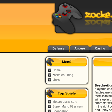
hi
Defense
Andere
Casino
Menü
Home
zocke.es - Blog
Links
Beschreibu
playable cha
first feature
Top Spiele
them is total
will stop in 
Motorcross
(9.507)
character wil
Super Mario 63
in the right 
(8.858)
end - play s
Spongebob