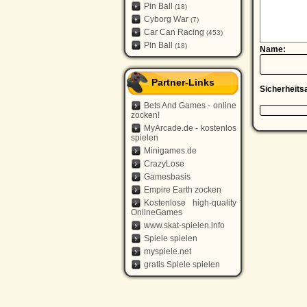
Pin Ball
(18)
Cyborg War
(7)
Car Can Racing
(453)
Pin Ball
(18)
Name:
Partner-Links
Sicherheits
Bets And Games - online
zocken!
MyArcade.de - kostenlos
spielen
Minigames.de
CrazyLose
Gamesbasis
Empire Earth zocken
Kostenlose high-quality
OnlineGames
www.skat-spielen.info
Spiele spielen
myspiele.net
gratis Spiele spielen