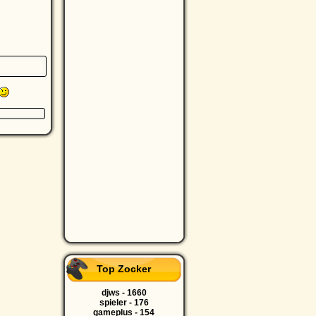
Top Zocker
djws - 1660
spieler - 176
gameplus - 154