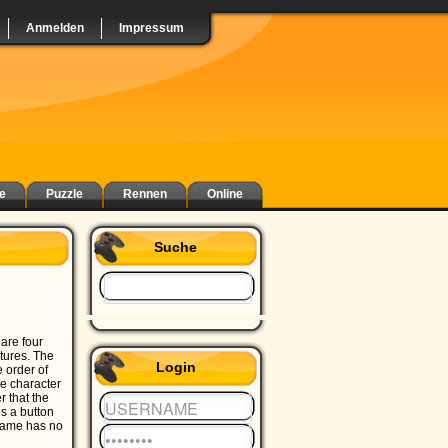
Anmelden
Impressum
e
Puzzle
Rennen
Online
Suche
are four
tures. The
Login
e order of
he character
r that the
is a button
 game has no