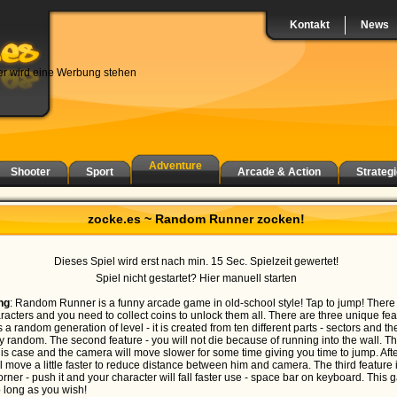
Kontakt
News
er wird eine Werbung stehen
Adventure
Shooter
Sport
Arcade & Action
Strategi
zocke.es ~ Random Runner zocken!
Dieses Spiel wird erst nach min. 15 Sec. Spielzeit gewertet!
Spiel nicht gestartet? Hier manuell starten
ng
: Random Runner is a funny arcade game in old-school style! Tap to jump! There 
racters and you need to collect coins to unlock them all. There are three unique fea
 is a random generation of level - it is created from ten different parts - sectors and th
ly random. The second feature - you will not die because of running into the wall. T
this case and the camera will move slower for some time giving you time to jump. Afte
l move a little faster to reduce distance between him and camera. The third feature 
corner - push it and your character will fall faster use - space bar on keyboard. This
o long as you wish!