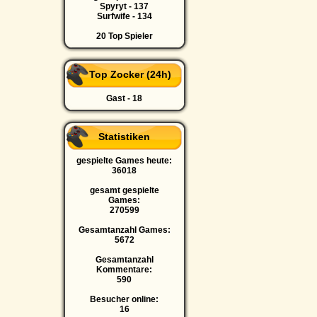
Spyryt - 137
Surfwife - 134
20 Top Spieler
Top Zocker (24h)
Gast - 18
Statistiken
gespielte Games heute:
36018
gesamt gespielte
Games:
270599
Gesamtanzahl Games:
5672
Gesamtanzahl
Kommentare:
590
Besucher online:
16