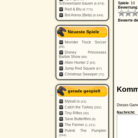
Spiele
: 10
Schneemann bauen
(6.979)
Bewertung
:
Red & Blu
(6.772)
Bot Arena (Beta)
(6.649)
Bewerte d
Neueste Spiele
Monster Truck Soccer
(68)
Disney Princesses
Barbie Show
(68)
Alien Hunter 2
(63)
Jump Red Square
(67)
Christmas Sweeper
(72)
Komm
gerade gespielt
Myball.io
(43)
Dieses Game 
Catch the Turkey
(262)
Nachricht:
Tiny Rifles
(30)
Save Butterflies
(9)
The Farmer
(1.221)
Putnik The Pumpkin
(264)