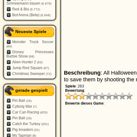
Schneemann bauen
(6.979)
Red & Blu
(6.772)
Bot Arena (Beta)
(6.649)
Neueste Spiele
Monster Truck Soccer
(68)
Disney Princesses
Barbie Show
(68)
Alien Hunter 2
(63)
Jump Red Square
(67)
Beschreibung
: All Hallowee
Christmas Sweeper
(72)
to save them by shooting the
Spiele
: 263
gerade gespielt
Bewertung
:
Pin Ball
(18)
Bewerte dieses Game
:
Cyborg War
(7)
Car Can Racing
(453)
Pin Ball
(18)
Catch the Turkey
(261)
Pig Invaders
(31)
Ms Tapman
(8)