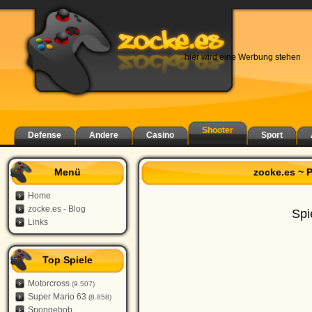
hier wird eine Werbung stehen
Shooter
Defense
Andere
Casino
Sport
Menü
zocke.es ~ 
Home
zocke.es - Blog
Spi
Links
Top Spiele
Motorcross
(9.507)
Super Mario 63
(8.858)
Spongebob