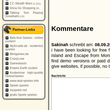
CC-Stealth Wars
(1.311)
Anna Go Shopping
(5)
Talking Tom Playing
Snowballs
(13)
Kommentare
Partner-Links
Bets And Games - online
zocken!
Sakinah
schreibt am:
08.09.2
MyArcade.de - kostenlos
i have been looking for free
spielen
Minigames.de
Island and Escape from Monk
CrazyLose
find demo veroisns or paid 
Gamesbasis
give websites, if possible, no 
Empire Earth zocken
Kostenlose high-quality
Nachricht:
OnlineGames
www.skat-spielen.info
Spiele spielen
myspiele.net
gratis Spiele spielen