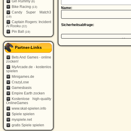
Gin Rummy
(6)
Bike Racing
(13)
Name:
Candy Super Match3
(19)
Captain Rogers: Incident
Sicherheitsabfrage:
At Rooku
(22)
Pin Ball
(19)
Partner-Links
Bets And Games - online
zocken!
MyArcade.de - kostenlos
spielen
Minigames.de
CrazyLose
Gamesbasis
Empire Earth zocken
Kostenlose high-quality
OnlineGames
www.skat-spielen.info
Spiele spielen
myspiele.net
gratis Spiele spielen