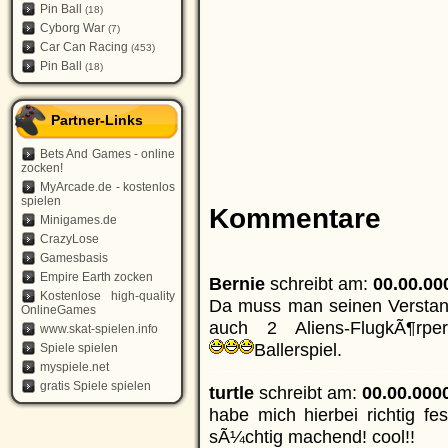
Pin Ball
(18)
Cyborg War
(7)
Car Can Racing
(453)
Pin Ball
(18)
Partner-Links
Bets And Games - online
zocken!
MyArcade.de - kostenlos
spielen
Kommentare
Minigames.de
CrazyLose
Gamesbasis
Empire Earth zocken
Bernie
schreibt am:
00.00.00
Kostenlose high-quality
Da muss man seinen Verstand
OnlineGames
auch 2 Aliens-FlugkÃ¶rper
www.skat-spielen.info
Ballerspiel.
Spiele spielen
myspiele.net
gratis Spiele spielen
turtle
schreibt am:
00.00.000
habe mich hierbei richtig fe
sÃ¼chtig machend! cool!!