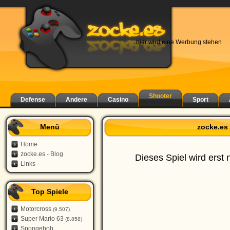
hier wird eine Werbung stehen
Shooter
Defense
Andere
Casino
Sport
Menü
zocke.es 
Home
zocke.es - Blog
Dieses Spiel wird erst 
Links
Top Spiele
Motorcross
(9.507)
Super Mario 63
(8.858)
Spongebob