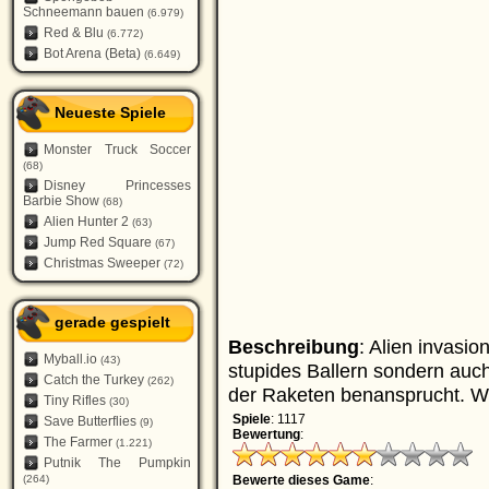
Schneemann bauen
(6.979)
Red & Blu
(6.772)
Bot Arena (Beta)
(6.649)
Neueste Spiele
Monster Truck Soccer
(68)
Disney Princesses
Barbie Show
(68)
Alien Hunter 2
(63)
Jump Red Square
(67)
Christmas Sweeper
(72)
gerade gespielt
Beschreibung
: Alien invasio
Myball.io
(43)
stupides Ballern sondern auc
Catch the Turkey
(262)
der Raketen benansprucht. Wir
Tiny Rifles
(30)
Spiele
: 1117
Save Butterflies
(9)
Bewertung
:
The Farmer
(1.221)
Putnik The Pumpkin
(264)
Bewerte dieses Game
: