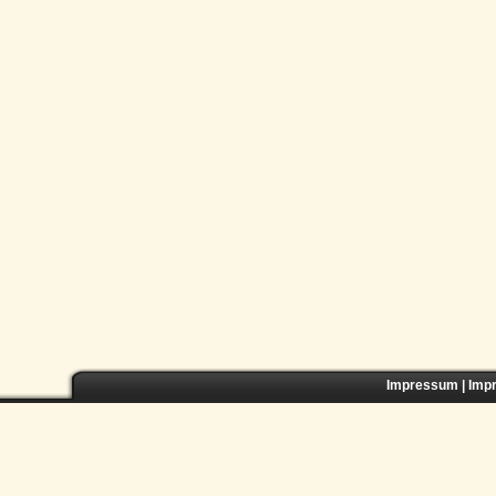
Impressum
|
Imp