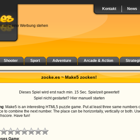
Kontakt
News
er wird eine Werbung stehen
Shooter
Sport
Adventure
Arcade & Action
Strategi
zocke.es ~ Make5 zocken!
Dieses Spiel wird erst nach min. 15 Sec. Spielzeit gewertet!
Spiel nicht gestartet? Hier manuell starten
ng
: Make5 is an interesting HTML5 puzzle game. Put at least three same numbers 
ce to combine the next number. The place can be horizontally, vertically or both. Us
ghscore. Have fun!
ieses Game
: