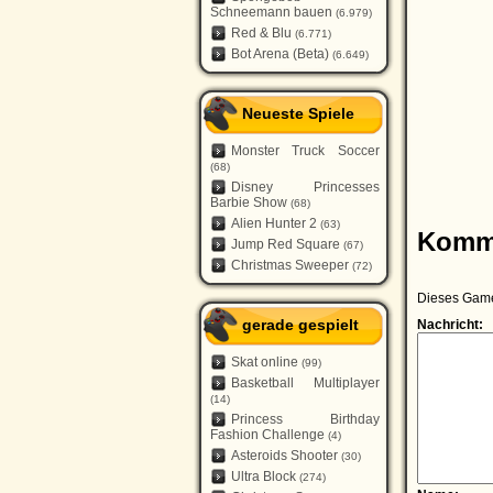
Schneemann bauen
(6.979)
Red & Blu
(6.771)
Bot Arena (Beta)
(6.649)
Neueste Spiele
Monster Truck Soccer
(68)
Disney Princesses
Barbie Show
(68)
Alien Hunter 2
(63)
Komm
Jump Red Square
(67)
Christmas Sweeper
(72)
Dieses Game 
gerade gespielt
Nachricht:
Skat online
(99)
Basketball Multiplayer
(14)
Princess Birthday
Fashion Challenge
(4)
Asteroids Shooter
(30)
Ultra Block
(274)