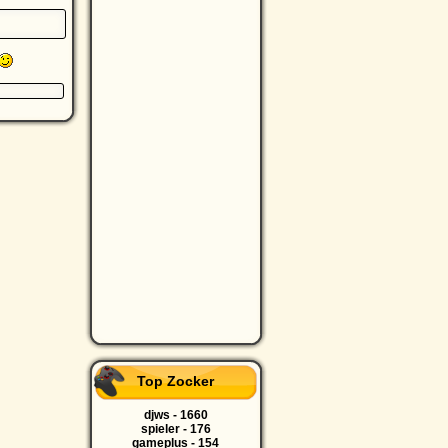
Top Zocker
djws - 1660
spieler - 176
gameplus - 154