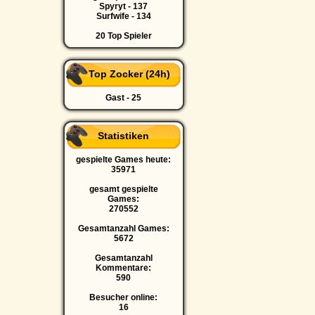
Spyryt - 137
Surfwife - 134
20 Top Spieler
Top Zocker (24h)
Gast - 25
Statistiken
gespielte Games heute:
35971
gesamt gespielte
Games:
270552
Gesamtanzahl Games:
5672
Gesamtanzahl
Kommentare:
590
Besucher online:
16