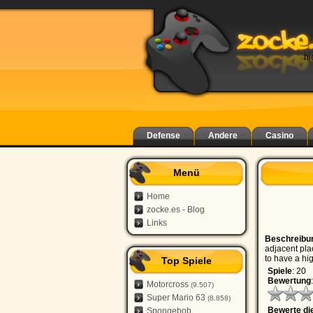
hi
Defense
Andere
Casino
Menü
Home
zocke.es - Blog
Links
Beschreibu
adjacent pla
to have a hi
Top Spiele
Spiele
: 20
Bewertung
:
Motorcross
(9.507)
Super Mario 63
(8.858)
Bewerte d
Spongebob