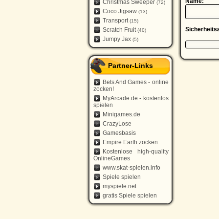
Name:
Christmas Sweeper
(72)
Coco Jigsaw
(13)
Transport
(15)
Sicherheits
Scratch Fruit
(40)
Jumpy Jax
(5)
Partner-Links
Bets And Games - online
zocken!
MyArcade.de - kostenlos
spielen
Minigames.de
CrazyLose
Gamesbasis
Empire Earth zocken
Kostenlose high-quality
OnlineGames
www.skat-spielen.info
Spiele spielen
myspiele.net
gratis Spiele spielen