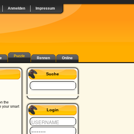
Anmelden
Impressum
Puzzle
e
Rennen
Online
Suche
on the
e your smart
Login