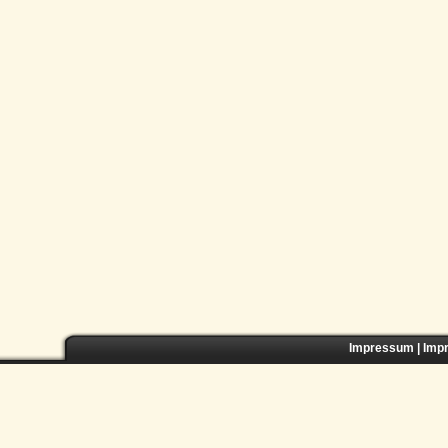
Impressum
|
Imp