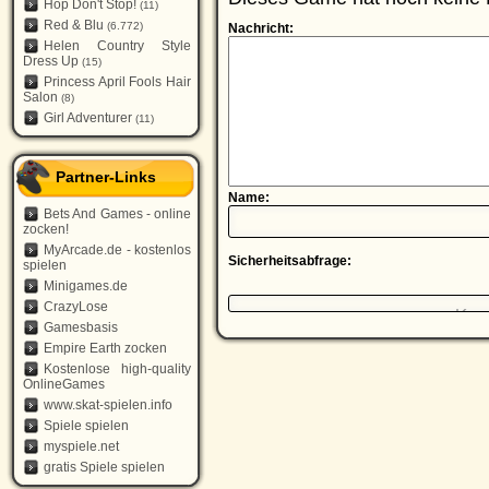
Hop Don't Stop!
(11)
Red & Blu
(6.772)
Nachricht:
Helen Country Style
Dress Up
(15)
Princess April Fools Hair
Salon
(8)
Girl Adventurer
(11)
Partner-Links
Name:
Bets And Games - online
zocken!
MyArcade.de - kostenlos
Sicherheitsabfrage:
spielen
Minigames.de
CrazyLose
Gamesbasis
Empire Earth zocken
Kostenlose high-quality
OnlineGames
www.skat-spielen.info
Spiele spielen
myspiele.net
gratis Spiele spielen