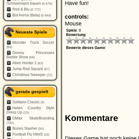
Have fun!
Schneemann bauen
(6.979)
Red & Blu
(6.772)
Bot Arena (Beta)
controls:
(6.649)
Mouse
Spiele
: 8
Neueste Spiele
Bewertung
:
Monster Truck Soccer
(68)
Bewerte dieses Game
:
Disney Princesses
Barbie Show
(68)
Alien Hunter 2
(63)
Jump Red Square
(67)
Christmas Sweeper
(72)
gerade gespielt
Solitaire Classic
(5)
Helen Country Style
Dress Up
(15)
Kommentare
GMax SkateBoarding
(782)
Bones Slasher
(50)
Football Fly Html5
(33)
Dieses Game hat noch keine 