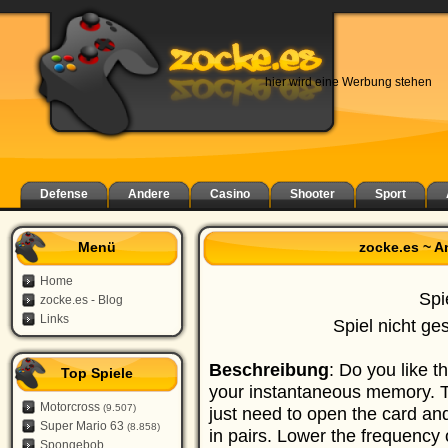
hier wird eine Werbung stehen
Defense
Andere
Casino
Shooter
Sport
Menü
zocke.es ~ 
Home
Spi
zocke.es - Blog
Links
Spiel nicht ge
Beschreibung
: Do you like 
Top Spiele
your instantaneous memory. T
Motorcross
(9.507)
just need to open the card an
Super Mario 63
(8.858)
in pairs. Lower the frequency
Spongebob