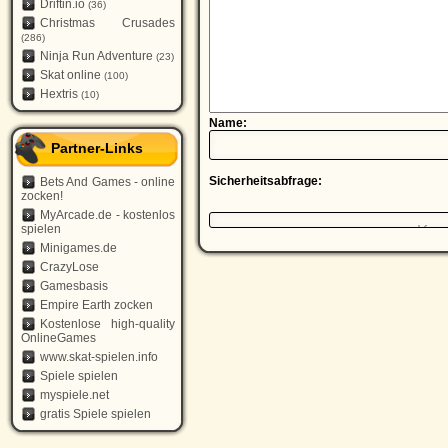
Driftin.io
(36)
Christmas Crusades
(286)
Ninja Run Adventure
(23)
Skat online
(100)
Hextris
(10)
Name:
Partner-Links
Sicherheitsabfrage:
Bets And Games - online
zocken!
MyArcade.de - kostenlos
spielen
Minigames.de
CrazyLose
Gamesbasis
Empire Earth zocken
Kostenlose high-quality
OnlineGames
www.skat-spielen.info
Spiele spielen
myspiele.net
gratis Spiele spielen