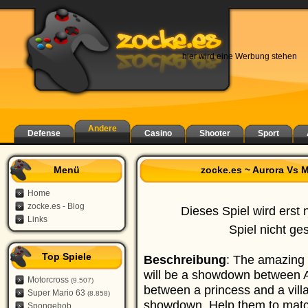
hier wird eine Werbung stehen
Andere
Defense
Casino
Shooter
Sport
Menü
zocke.es ~ Aurora Vs 
Home
zocke.es - Blog
Dieses Spiel wird erst 
Links
Spiel nicht ge
Top Spiele
Beschreibung
: The amazing 
will be a showdown between A
Motorcross
(9.507)
between a princess and a villa
Super Mario 63
(8.858)
showdown. Help them to match 
Spongebob