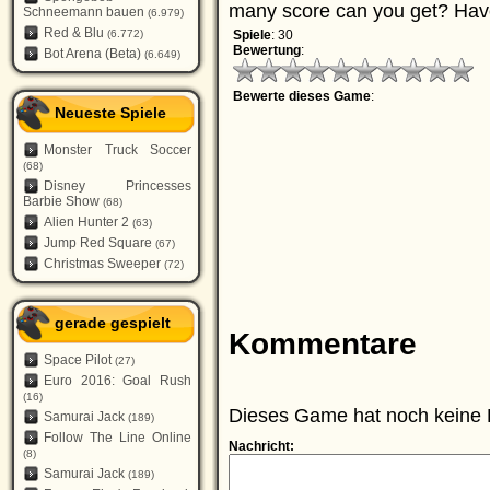
many score can you get? Hav
Schneemann bauen
(6.979)
Red & Blu
(6.772)
Spiele
: 30
Bewertung
:
Bot Arena (Beta)
(6.649)
Bewerte dieses Game
:
Neueste Spiele
Monster Truck Soccer
(68)
Disney Princesses
Barbie Show
(68)
Alien Hunter 2
(63)
Jump Red Square
(67)
Christmas Sweeper
(72)
gerade gespielt
Kommentare
Space Pilot
(27)
Euro 2016: Goal Rush
(16)
Dieses Game hat noch keine 
Samurai Jack
(189)
Follow The Line Online
Nachricht:
(8)
Samurai Jack
(189)