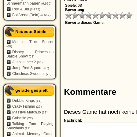
Schneemann bauen
(6.979)
Spiele
: 68
Red & Blu
(6.772)
Bewertung
:
Bot Arena (Beta)
(6.649)
Bewerte dieses Game
:
Neueste Spiele
Monster Truck Soccer
(68)
Disney Princesses
Barbie Show
(68)
Alien Hunter 2
(63)
Jump Red Square
(67)
Christmas Sweeper
(72)
Kommentare
gerade gespielt
Dribble Kings
(14)
Crazy Fishing
(27)
Dieses Game hat noch keine 
Massive Match.io
(22)
Gobattle
(22)
Nachricht:
Talking Tom Playing
Snowballs
(12)
Animal Memory Game