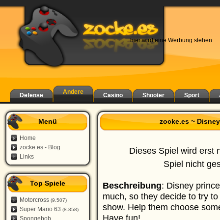
hier wird eine Werbung stehen
Andere
Defense
Casino
Shooter
Sport
Menü
zocke.es ~ Disne
Home
zocke.es - Blog
Dieses Spiel wird erst 
Links
Spiel nicht ge
Top Spiele
Beschreibung
: Disney princ
much, so they decide to try to
Motorcross
(9.507)
show. Help them choose some
Super Mario 63
(8.858)
Have fun!
Spongebob