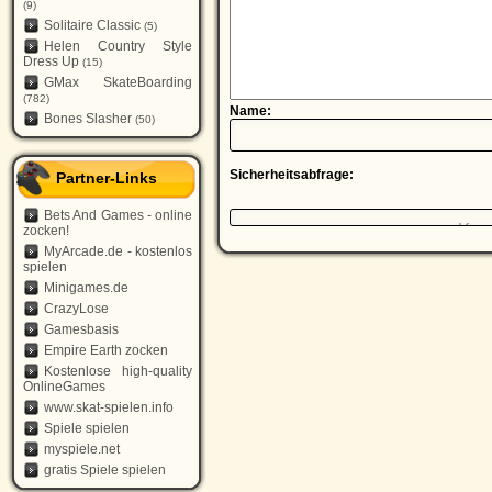
(9)
Solitaire Classic
(5)
Helen Country Style
Dress Up
(15)
GMax SkateBoarding
(782)
Name:
Bones Slasher
(50)
Sicherheitsabfrage:
Partner-Links
Bets And Games - online
zocken!
MyArcade.de - kostenlos
spielen
Minigames.de
CrazyLose
Gamesbasis
Empire Earth zocken
Kostenlose high-quality
OnlineGames
www.skat-spielen.info
Spiele spielen
myspiele.net
gratis Spiele spielen