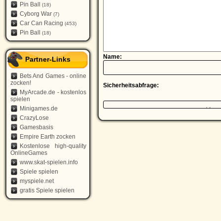
Pin Ball
(18)
Cyborg War
(7)
Car Can Racing
(453)
Pin Ball
(18)
Name:
Partner-Links
Bets And Games - online
zocken!
Sicherheitsabfrage:
MyArcade.de - kostenlos
spielen
Minigames.de
CrazyLose
Gamesbasis
Empire Earth zocken
Kostenlose high-quality
OnlineGames
www.skat-spielen.info
Spiele spielen
myspiele.net
gratis Spiele spielen