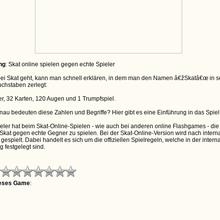
ng
: Skat online spielen gegen echte Spieler
ei Skat geht, kann man schnell erklären, in dem man den Namen â€žSkatâ€œ in s
chstaben zerlegt:
er, 32 Karten, 120 Augen und 1 Trumpfspiel.
au bedeuten diese Zahlen und Begriffe? Hier gibt es eine Einführung in das Spiel
eler hat beim Skat-Online-Spielen - wie auch bei anderen online Flashgames - die
 Skat gegen echte Gegner zu spielen. Bei der Skat-Online-Version wird nach intern
gespielt. Dabei handelt es sich um die offiziellen Spielregeln, welche in der intern
 festgelegt sind.
ieses Game
: