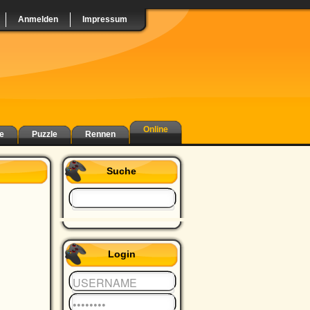
Anmelden
Impressum
Online
e
Puzzle
Rennen
Suche
Login