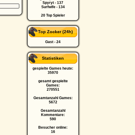
Spyryt - 137
Surfwife - 134
20 Top Spieler
Top Zocker (24h)
Gast - 24
Statistiken
gespielte Games heute:
35970
gesamt gespielte
Games:
270551
Gesamtanzahl Games:
5672
Gesamtanzahl
Kommentare:
590
Besucher online:
16